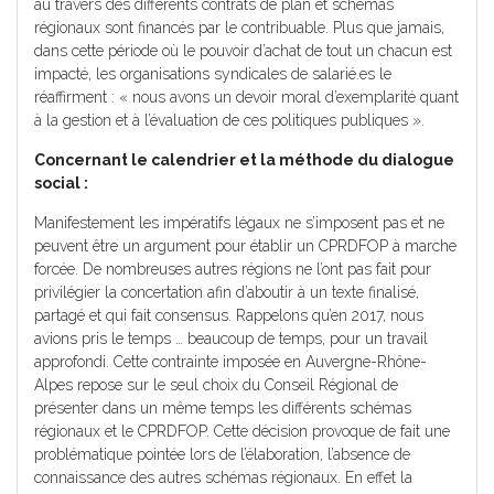
au travers des différents contrats de plan et schémas
régionaux sont financés par le contribuable. Plus que jamais,
dans cette période où le pouvoir d’achat de tout un chacun est
impacté, les organisations syndicales de salarié.es le
réaffirment : « nous avons un devoir moral d’exemplarité quant
à la gestion et à l’évaluation de ces politiques publiques ».
Concernant le calendrier et la méthode du dialogue
social :
Manifestement les impératifs légaux ne s’imposent pas et ne
peuvent être un argument pour établir un CPRDFOP à marche
forcée. De nombreuses autres régions ne l’ont pas fait pour
privilégier la concertation afin d’aboutir à un texte finalisé,
partagé et qui fait consensus. Rappelons qu’en 2017, nous
avions pris le temps … beaucoup de temps, pour un travail
approfondi. Cette contrainte imposée en Auvergne-Rhône-
Alpes repose sur le seul choix du Conseil Régional de
présenter dans un même temps les différents schémas
régionaux et le CPRDFOP. Cette décision provoque de fait une
problématique pointée lors de l’élaboration, l’absence de
connaissance des autres schémas régionaux. En effet la