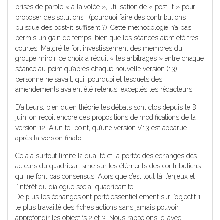
prises de parole « à la volée », utilisation de « post-it » pour
proposer des solutions… (pourquoi faire des contributions
puisque des post-it suffisent ?). Cette méthodologie n’a pas
permis un gain de temps, bien que les séances aient été très
courtes. Malgré le fort investissement des membres du
groupe miroir, ce choix a réduit « les arbitrages » entre chaque
séance au point qu’après chaque nouvelle version (13),
personne ne savait, qui, pourquoi et lesquels des
amendements avaient été retenus, exceptés les rédacteurs.
D’ailleurs, bien qu’en théorie les débats sont clos depuis le 8
juin, on reçoit encore des propositions de modifications de la
version 12. A un tel point, qu’une version V13 est apparue
après la version finale.
Cela a surtout limité la qualité et la portée des échanges des
acteurs du quadripartisme sur les éléments des contributions
qui ne font pas consensus. Alors que c’est tout là, l’enjeux et
l’intérêt du dialogue social quadripartite.
De plus les échanges ont porté essentiellement sur l’objectif 1
le plus travaillé des fiches actions sans jamais pouvoir
approfondir les objectifs 2 et 3. Nous rappelons ici avec