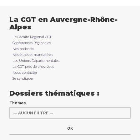
La CGT en Auvergne-Rhône-
Alpes
Le Comité Régional CGT
Conférences Régionales
Nos podcasts
Nos élu·es et mandaté·es
Les Unions Départementales
La CGT près de chez vous
Nous contacter
Se syndiquer
Dossiers thématiques :
Thèmes