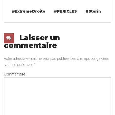
#extrême Droite
#PERICLES
#Stérin
Laisser un
commentaire
Votre adresse e-mail ne sera pas publiée.
Les champs obligatoires
sont indiqués avec
*
Commentaire
*