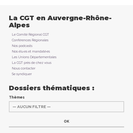
La CGT en Auvergne-Rhône-
Alpes
Le Comité Régional CGT
Conférences Régionales
Nos podcasts
Nos élu·es et mandaté·es
Les Unions Départementales
La CGT près de chez vous
Nous contacter
Se syndiquer
Dossiers thématiques :
Thèmes