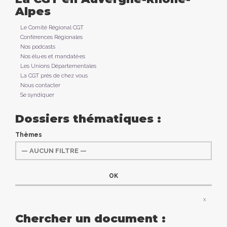
Alpes
Le Comité Régional CGT
Conférences Régionales
Nos podcasts
Nos élu·es et mandaté·es
Les Unions Départementales
La CGT près de chez vous
Nous contacter
Se syndiquer
Dossiers thématiques :
Thèmes
x
Chercher un document :