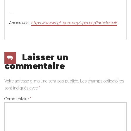
__
Ancien lien :
https://www.cgt-aura.org/spip.php?article1446
Laisser un
commentaire
Votre adresse e-mail ne sera pas publiée.
Les champs obligatoires
sont indiqués avec
*
Commentaire
*