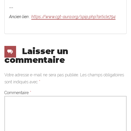
__
Ancien lien :
https://www.cgt-aura.org/spip.php?article794
Laisser un
commentaire
Votre adresse e-mail ne sera pas publiée.
Les champs obligatoires
sont indiqués avec
*
Commentaire
*